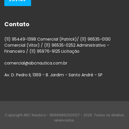
Contato
(11) 95449-1398 Comercial (Patrick)/ (11) 96535-0130
Comercial (Vitor) / (11) 96535-0252 Administrativo -
Financeiro / (11) 95976-9125 Licitação
comercial@abcnautica.com.br
Av. D. Pedro II, 1369 - B. Jardim - Santo André - SP
Copyright ABC Nautica - 96666862000127 - 2026. Todos os direitos
reservados.