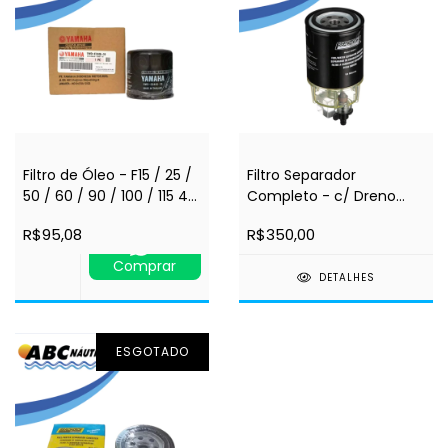
Filtro de Óleo - F15 / 25 /
Filtro Separador
50 / 60 / 90 / 100 / 115 4T
Completo - c/ Dreno
- Yamaha
Base Plástica -
R$95,08
R$350,00
Seachoice
Comprar
DETALHES
ESGOTADO