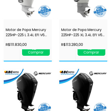
Motor de Popa Mercury
Motor de Popa Mercury
225HP-225 L 3.4L EFI V6
225HP-225 XL 3.4L EFI V6
4STK Branco 4.8"-
4STK Branco 4.8"-
R$111.830,00
R$113.280,00
Comando à Distância -
Comando à Distância -
Power Trim - Rabeta 20"
Power Trim - Rabeta 25"
Comprar
Comprar
- 4 tempos
- 4 tempos