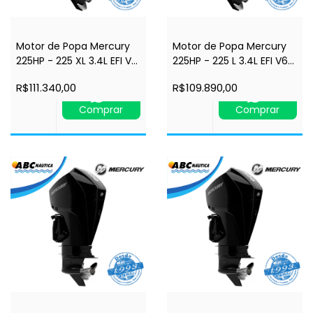
Motor de Popa Mercury
Motor de Popa Mercury
225HP - 225 XL 3.4L EFI V6
225HP - 225 L 3.4L EFI V6
4STK 4.8" - Comando à
4STK 4.8" - Comando à
R$111.340,00
R$109.890,00
Distância - Power Trim -
Distância - Power Trim -
Rabeta 25" - 4 tempos
Rabeta 20" - 4 tempos
Comprar
Comprar