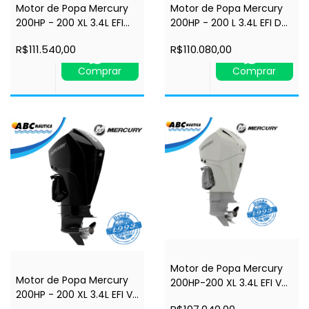
Motor de Popa Mercury
Motor de Popa Mercury
200HP - 200 XL 3.4L EFI
200HP - 200 L 3.4L EFI DTS
DTS V6 4STK 4.8"-
V6 4STK 4.8" - Comando
R$111.540,00
R$110.080,00
Comando à Distância -
à Distância - Power Trim
Power Trim - Rabeta 25"
- Rabeta 20" - 4 tempos
Comprar
Comprar
- 4 tempos
Motor de Popa Mercury
Motor de Popa Mercury
200HP-200 XL 3.4L EFI V6
200HP - 200 XL 3.4L EFI V6
4STK Branco 4.8"-
4STK 4.8" - Comando à