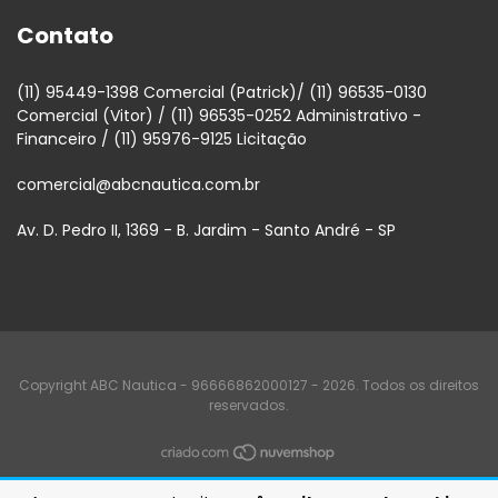
Contato
(11) 95449-1398 Comercial (Patrick)/ (11) 96535-0130
Comercial (Vitor) / (11) 96535-0252 Administrativo -
Financeiro / (11) 95976-9125 Licitação
comercial@abcnautica.com.br
Av. D. Pedro II, 1369 - B. Jardim - Santo André - SP
Copyright ABC Nautica - 96666862000127 - 2026. Todos os direitos
reservados.