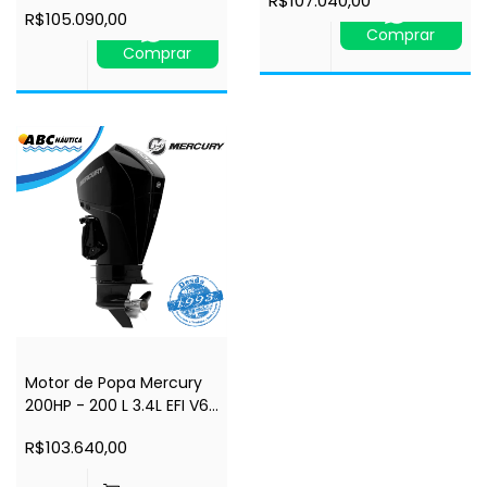
R$107.040,00
Comando à Distância -
R$105.090,00
Distância - Power Trim -
Power Trim - Rabeta 25"
Comprar
Rabeta 25" - 4 tempos
- 4 tempos
Comprar
Motor de Popa Mercury
200HP - 200 L 3.4L EFI V6
4STK 4.8" - Comando à
R$103.640,00
Distância - Power Trim -
Rabeta 20" - 4 tempos