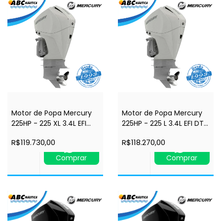
Motor de Popa Mercury
Motor de Popa Mercury
225HP - 225 XL 3.4L EFI
225HP - 225 L 3.4L EFI DTS
DTS V6 4STK BRANCO
V6 4STK BRANCO 4.8"-
R$119.730,00
R$118.270,00
4.8"-Comando à
Comando à Distância-
Distância-Power Trim-
Power Trim-Rabeta
Comprar
Comprar
Rabeta 25"-4 tempos
20"-4 tempos