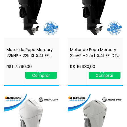
Motor de Popa Mercury
Motor de Popa Mercury
225HP - 225 XL 3.4L EFI
225HP - 225 L 3.4L EFI DTS
DTS V6 4STK 4.8"-
V6 4STK 4.8" - Comando
R$117.790,00
R$116.330,00
Comando à Distância -
à Distância - Power Trim
Power Trim - Rabeta 25"
- Rabeta 20" - 4 tempos
Comprar
Comprar
- 4 tempos