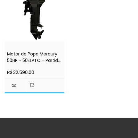
Motor de Popa Mercury
50HP - 50ELPTO - Partida
Elétrica - Comando a
R$32.590,00
Distância - Power Trim -
Rabeta 20" - 2 Tempos