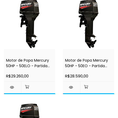
Motor de Popa Mercury
Motor de Popa Mercury
50HP - 50ELO - Partida
50HP - 50EO - Partida
Elétrica - Comando a
Elétrica - Comando a
R$29.260,00
R$28.590,00
Distância - Rabeta 20" -
Distância - Rabeta 15" - 2
2 Tempos
Tempos