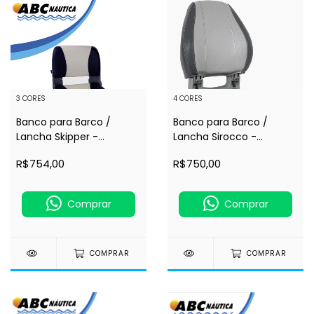
3 CORES
4 CORES
Banco para Barco /
Banco para Barco /
Lancha Skipper -
Lancha Sirocco -
Dobrável Estofado - ESM
Dobrável Estofado -
R$754,00
R$750,00
(184158)
Ocean South (MA 705)
Comprar
Comprar
COMPRAR
COMPRAR