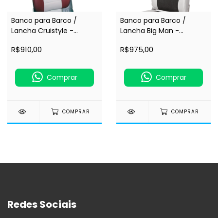
Banco para Barco /
Banco para Barco /
Lancha Cruistyle -
Lancha Big Man -
Dobrável Estofado c/
Dobrável Estofado c/
R$910,00
R$975,00
Encosto Baixo - New Star
Assento e Encosto Largo
(75114)
- New Star (75111)
Comprar
Comprar
COMPRAR
COMPRAR
Redes Sociais