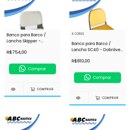
6 CORES
Banco para Barco /
Lancha Skipper -
Banco para Barco /
Dobrável Estofado -
Lancha SC40 - Dobrável
R$754,00
Branco - ESM (184159-
Estofado - ESM (184105)
9002)
R$810,00
Comprar
Comprar
COMPRAR
COMPRAR