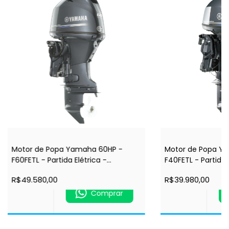
Motor de Popa Yamaha 60HP -
Motor de Popa Y
F60FETL - Partida Elétrica -
F40FETL - Partida 
Comando à Distância - Rabeta 20"
Comando à Distân
R$49.580,00
R$39.980,00
- 4 Tempos
- 4 Tempos
Comprar