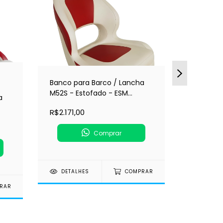
2 CORES
Banco para Barco / Lancha
M52S - Estofado - ESM
a
Banco pa
(180051)
Premium
R$2.171,00
Dobrável
R$1.560,
Encosto 
Comprar
Star (75
DETALHES
COMPRAR
RAR
DETAL