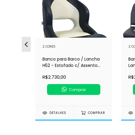
2 CORES
2 C
Banco para Barco / Lancha
Ba
H52 - Estofado c/ Assento
La
 / Lancha
Flip-Up - ESM (184152)
Est
 Apoio
R$2.730,00
R$
Comprar
DETALHES
COMPRAR