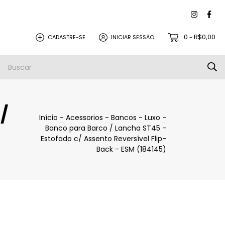
0
R$0,00
CADASTRE-SE
INICIAR SESSÃO
-
BC Náutica
/
Início
-
Acessorios
-
Bancos
-
Luxo
-
Banco para Barco / Lancha ST45 -
Estofado c/ Assento Reversível Flip-
Back - ESM (184145)