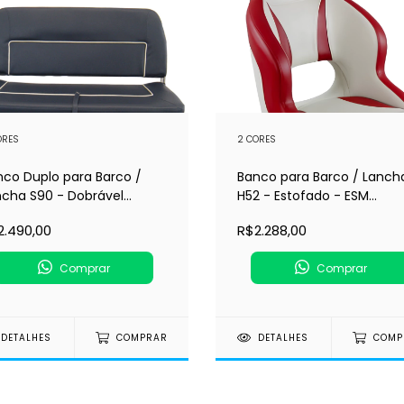
ORES
2 CORES
nco Duplo para Barco /
Banco para Barco / Lanch
ncha S90 - Dobrável
H52 - Estofado - ESM
ofado - ESM (184157)
(180052)
2.490,00
R$2.288,00
Comprar
Comprar
DETALHES
COMPRAR
DETALHES
COMP