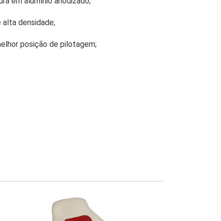
ra em alumínio anodizado;
alta densidade;
melhor posição de pilotagem;